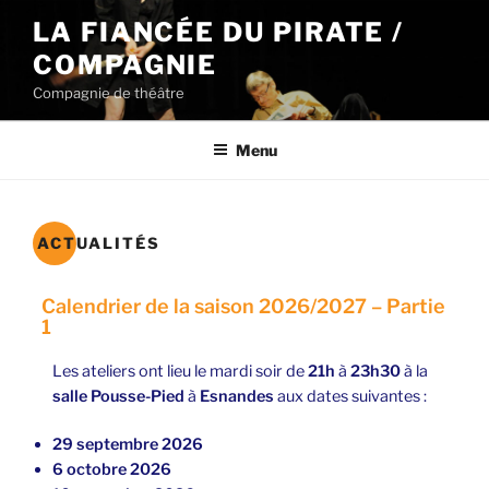
Aller
LA FIANCÉE DU PIRATE /
au
COMPAGNIE
contenu
principal
Compagnie de théâtre
Menu
ACTUALITÉS
Calendrier de la saison 2026/2027 – Partie
1
Les ateliers ont lieu le mardi soir de
21h
à
23h30
à la
salle Pousse-Pied
à
Esnandes
aux dates suivantes :
29 septembre 2026
6 octobre 2026