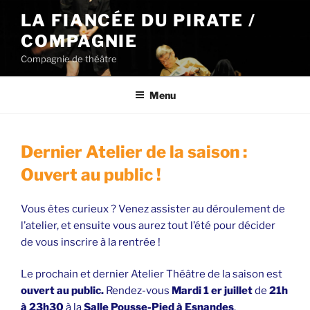
Aller
LA FIANCÉE DU PIRATE /
au
COMPAGNIE
contenu
principal
Compagnie de théâtre
Menu
Dernier Atelier de la saison :
Ouvert au public !
Vous êtes curieux ? Venez assister au déroulement de
l’atelier, et ensuite vous aurez tout l’été pour décider
de vous inscrire à la rentrée !
Le prochain et dernier Atelier Théâtre de la saison est
ouvert au public.
Rendez-vous
Mardi 1 er juillet
de
21h
à 23h30
à la
Salle Pousse-Pied à Esnandes
.